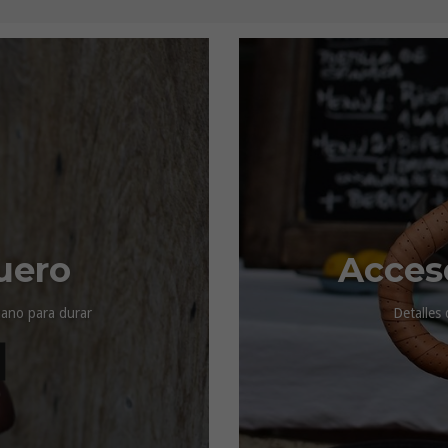
uero
Acces
mano para durar
Detalles 