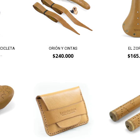
ICICLETA
ORIÓN Y CINTAS
EL ZO
..
$240.000
$165